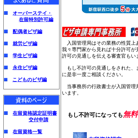
オーバーステイ・
在留特別許可編
配偶者ビザ編
入国管理局はその業務の性質上
就労ビザ編
我々専門家から見れば十分許可が
学生ビザ編
許可の見通しを伝える審査官もい
永住ビザ編
もし不許可の見通しをされた、ま
に是非一度ご相談ください。
こどものビザ編
当事務所の行政書士が入国管理局
います。
無料
在留資格認定証明書
もし不許可になっても
交付申請
在留資格一覧