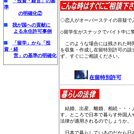
「投資・経営」の基
準
の明確化②
◇恋人がオーバーステイの容疑で
我が国への貢献に
よる永住許可事例
◇留学生がスナックでバイト中に
「留学」から「投
このような場合には残された時
資・経
を収集・作成し在留特別許可の該
営」の基準の明確化
ず、すぐにご相談ください。
在留特別許可
結婚、出産、離婚、相続・・・人
す。ところで日本で暮らす外国人
法律が適用されるのでしょうか。
日本で暮らしているのだから日