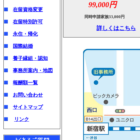
99,000円
在留資格変更
同時申請家族33,000円
在留特別許可
詳しくはこちら
永住・帰化
国際結婚
養子縁組・認知
事務所案内・地図
報酬額一覧
お問い合わせ
サイトマップ
リンク