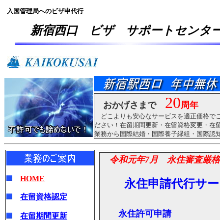
入国管理局へのビザ申代行
新宿西口 ビザ サポートセンタ
20
おかげさまで
周年
どこよりも安心なサービスを適正価格で
ださい！在留期間更新・在留資格変更・在
業務から国際結婚・国際養子縁組・国際認
令和元年7月 永住審査厳格
HOME
永住申請代行サー
在留資格認定
永住許可申請
在留期間更新