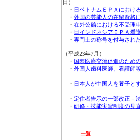
日）
・
日ベトナムＥＰＡにおけ
・
外国の芸能人の在留資格
・
在外公館における不受理
・
日インドネシアＥＰＡ看
・
専門士の称号を付与され
（平成23年7月）
・
国際医療交流促進のため
・
外国人歯科医師、看護師
（平成2
・
日本人が中国人を養子と
（平成
・
定住者告示の一部改正－
・
研修・技能実習制度の見
（平成
一覧