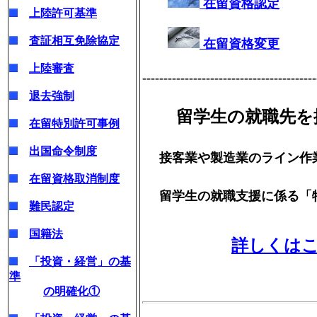
在留資格認定
上陸許可基準
査証相互免除協定
在留資格変更
上陸審査
-----------------------------------------
退去強制
留学生の就職先を
在留特別許可事例
出国命令制度
接客業や製造業のライン作
在留資格取消制度
留学生の就職支援に係る「
難民認定
国籍法
詳しくは
「投資・経営」の基
準
の明確化①