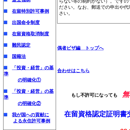
らない等の制約がない）。ですの
ださい。なお、郵送での申出や代
在留特別許可事例
さい。
出国命令制度
在留資格取消制度
難民認定
偶者ビザ編 トップへ
国籍法
「投資・経営」の基
合わせはこちら
準
の明確化①
「投資・経営」の基
無
もし不許可になっても
準
の明確化②
在留資格認定証明
我が国への貢献に
よる永住許可事例