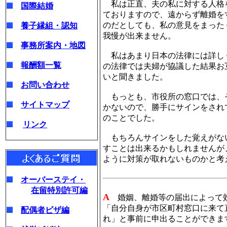
私は正直、夫の私に対する人格
国際結婚
ておりますので、遠からず離婚を
のだとしても、私の意見をまった
養子縁組・認知
我慢が出来ません。
事務所案内・地図
私はあまり日本の法律には詳し
報酬額一覧
の法律では夫婦が協議した結果お
いと聞きました。
お問い合わせ
もっとも、市役所の窓口では、
サイトマップ
かないので、勝手にサインをされ
のことでした。
リンク
もちろんサインをした覚えがな
すことは出来るかもしれませんが
ように対策が取れないものかと考
オーバーステイ・
在留特別許可編
A
婚姻、離婚等の届出によって効
「自分自身が市区町村窓口に来て
配偶者ビザ編
れ」と事前に申出ることができま