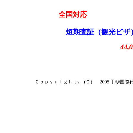
全国対応
短期査証（観光ビザ
44,
Ｃｏｐｙｒｉｇｈｔs (Ｃ） 2005 甲斐国際行政書士事