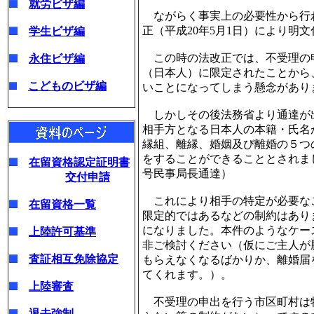
就労ビザ編
ながらく事実上の必要性から行
正（平成20年5月1日）により明
学生ビザ編
この時の法改正では、不受理の
永住ビザ編
（日本人）に限定されたことから
こどものビザ編
いことになってしまう懸念があり
しかしその後法務省より通達が
相手方となる日本人の本籍・氏名
縁組、離縁、婚姻及び離婚の５つ
をすることができることとされました
在留資格認定証明書
号民事局長通達）
交付申請
これにより相手の特定が必要な
在留資格一覧
限定的ではあるなどの制約はあり
になりました。本件のようなケー
上陸許可基準
非ご検討ください（仮にご主人が
査証相互免除協定
もらえなくなるばかりか、離婚届
てくれます。）。
上陸審査
不受理の申出を行う市区町村は
退去強制