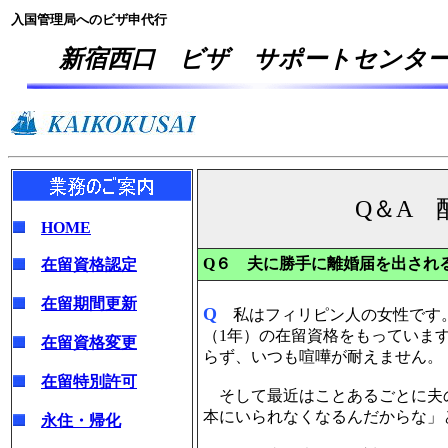
入国管理局へのビザ申代行
新宿西口 ビザ サポートセンタ
Q＆A 
HOME
Q６ 夫に勝手に離婚届を出され
在留資格認定
在留期間更新
Q
私はフィリピン人の女性です。
（1年）の在留資格をもっていま
在留資格変更
らず、いつも喧嘩が耐えません。
在留特別許可
そして最近はことあるごとに夫の
本にいられなくなるんだからな」
永住・帰化