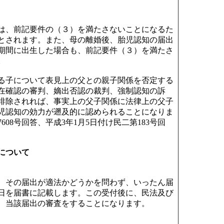
は、前記要件の（３）を満たさないことになるた
とされます。また、母の離婚後、胎児認知の届出
期間に出生した場合も、前記要件（３）を満たさ
。
る子について表見上の父との親子関係を否定する
在確認の審判、嫡出否認の裁判、強制認知の訴
排除されれば、事実上の父子関係に法律上の父子
児認知の効力が遡及的に認められることになりま
7608号回答、平成3年1月5日付け民二第183号回
について
、その届出が適法かどうかを問わず、いったん届
日を届書に記載します。この受付後に、民法及び
、当該届出の審査をすることになります。