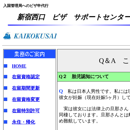
入国管理局へのビザ申代行
新宿西口 ビザ サポートセンタ
Q＆A 
HOME
Q２
胎児認知について
在留資格認定
在留期間更新
Q
私は日本人男性です。私には現
彼女が妊娠（現在妊娠5ヶ月）し
在留資格変更
実は彼女には法律上の旦那さん
在留特別許可
同棲しております。旦那さんとは
め難航しています。
永住・帰化