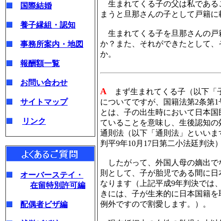
生まれてくる子の父は私である
国際結婚
まうと旦那さんの子として戸籍に
養子縁組・認知
生まれてくる子を旦那さんの戸
か？また、それができたとして、
事務所案内・地図
か。
報酬額一覧
お問い合わせ
A
まず生まれてくる子（以下「子
サイトマップ
についてですが、国籍法第2条第
とは、子の出生時において日本国
リンク
ていることを意味し、生後認知の
通則法（以下「通則法」といいます
判平9年10月17日第二小法廷判決
したがって、外国人母の嫡出で
則として、子が胎児である間に日
オーバーステイ・
なります（上記平成9年判決では
在留特別許可編
きには、子が生来的に日本国籍を
例外ですので割愛します。）。
配偶者ビザ編