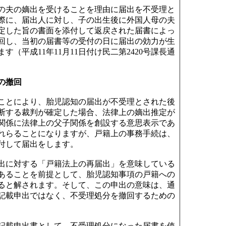
の夫の嫡出を受けることを理由に届出を不受理と
際に、届出人に対し、子の出生後に外国人母の夫
定した旨の書面を添付して返戻された届書によっ
回し、当初の届書等の受付の日に届出の効力が生
（平成11年11月11日付け民二第2420号課長通
の撤回
ことにより、胎児認知の届出が不受理とされた後
断する裁判が確定した場合、法律上の嫡出推定が
関係に法律上の父子関係を創設する意思表示であ
れらることになりますが、戸籍上の事務手続は、
付して届出をします。
出に対する「戸籍法上の再届出」を意味している
あることを前提として、胎児認知事項の戸籍への
ると解されます。そして、この申出の意味は、通
記載申出ではなく、不受理処分を撤回するための
記載申出書として、不受理処分になった届書を使