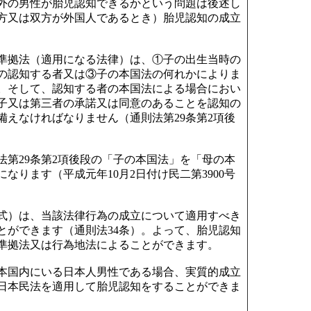
外の男性が胎児認知できるかという問題は後述し
方又は双方が外国人であるとき）胎児認知の成立
準拠法（適用になる法律）は、①子の出生当時の
の認知する者又は③子の本国法の何れかによりま
）。そして、認知する者の本国法による場合におい
子又は第三者の承諾又は同意のあることを認知の
備えなければなりません（通則法第29条第2項後
第29条第2項後段の「子の本国法」を「母の本
なります（平成元年10月2日付け民二第3900号
式）は、当該法律行為の成立について適用すべき
とができます（通則法34条）。よって、胎児認知
準拠法又は行為地法によることができます。
本国内にいる日本人男性である場合、実質的成立
日本民法を適用して胎児認知をすることができま