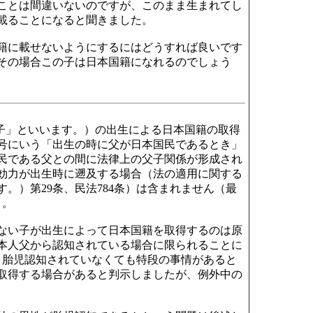
ことは間違いないのですが、このまま生まれてし
載ることになると聞きました。
籍に載せないようにするにはどうすれば良いです
その場合この子は日本国籍になれるのでしょう
」といいます。）の出生による日本国籍の取得
1号にいう「出生の時に父が日本国民であるとき」
民である父との間に法律上の父子関係が形成され
効力が出生時に遡及する場合（法の適用に関する
。）第29条、民法784条）は含まれません（最
）。
ない子が出生によって日本国籍を取得するのは原
本人父から認知されている場合に限られることに
、胎児認知されていなくても特段の事情があると
取得する場合があると判示しましたが、例外中の