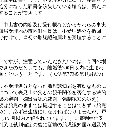
処分になった届書を紛失している場合は、新たに
することができます。
、申出書の内容及び受付帳などからそれらの事実
知届受理地の市区町村長は、不受理処分を撤回
け付けて、当初の胎児認知届出を受理することに
上ですが、注意していただきたいのは、今回の場
できたのだとしても、離婚後300日以内に生まれ
くということです。（民法第772条第1項後段）
り不受理処分となった胎児認知届を有効なものに
について表見上の父との親子関係を否定する法的
認の審判、嫡出否認の裁判、強制認知の訴え）」
続は胎児のままでは提起することはできず（胎児
め）、必ず出生後にしなければなりませんが、戸
（3ヶ月以内と解されています。）に審判申出又
判又は裁判確定の後に従前の胎児認知届が遡及的