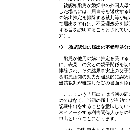
被認知胎児が婚姻中の外国人母
した場合には、届書等を返戻する
の嫡出推定を排除する裁判等が確
て届出をすれば、不受理処分を撤
ずる旨を説明することとされています
知）。
ウ 胎児認知の届出の不受理処分
胎児が他男の嫡出推定を受ける
に、表見上の父との親子関係を切
排除され、その結果事実上の父子
る胎児認知の効力が遡及的に認め
当該裁判が確定した旨の書面を添
ここでいう「届出」は当初の届
のではなく、当初の届出が有効で
記載申出をすることを意味してい
常イメージする利害関係人からの
申出ということになります。
また、記載申出をする際には、