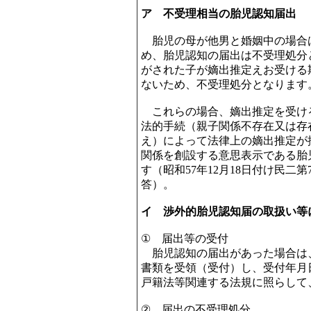
ア 不受理相当の胎児認知届出
胎児の母が他男と婚姻中の場合
め、胎児認知の届出は不受理処分
がされた子が嫡出推定えお受ける
ないため、不受理処分となります
これらの場合、嫡出推定を受け
法的手続（親子関係不存在又は存
え）によって法律上の嫡出推定が
関係を創設する意思表示である胎
す（昭和57年12月18日付け民二第
答）。
イ 渉外的胎児認知届の取扱い等
① 届出等の受付
胎児認知の届出があった場合は
書類を受領（受付）し、受付年月
戸籍法等関連する法規に照らして
② 届出の不受理処分