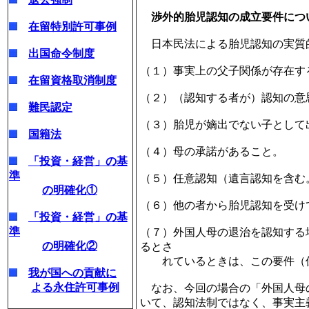
渉外的胎児認知の成立要件につ
在留特別許可事例
日本民法による胎児認知の実質
出国命令制度
（１）事実上の父子関係が存在す
在留資格取消制度
（２）（認知する者が）認知の意
難民認定
（３）胎児が嫡出でない子として
国籍法
（４）母の承諾があること。
「投資・経営」の基
準
（５）任意認知（遺言認知を含む
の明確化①
（６）他の者から胎児認知を受け
「投資・経営」の基
準
（７）外国人母の退治を認知する
の明確化②
るとさ
れているときは、この要件（保
我が国への貢献に
よる永住許可事例
なお、今回の場合の「外国人母
いて、認知法制ではなく、事実主