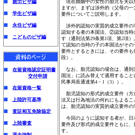
現在婚姻中の女性の胎児を夫以
就労ビザ編
ますが、まずは渉外的（父母の一
学生ビザ編
要件についてご説明します。
永住ビザ編
渉外的認知の実質的成立要件の
認知する者の本国法、②認知当時
こどものビザ編
す（通則法第29条第1項、第2項
て認知の当時の子の本国法がその
要件とするときには、その要件も
段）。
なお、胎児認知の場合は、通則法
在留資格認定証明書
国法」に読み替えて適用することに
交付申請
民事局長通達第4・1（3））。
在留資格一覧
胎児認知の形式的成立要件（方
上陸許可基準
法又は行為地法の何れにもよるこ
は、胎児認知の実質的成立要件の
査証相互免除協定
今回のように認知する者が、日
上陸審査
要件及び形式的成立要件ともに、
す。
退去強制