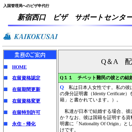
入国管理局へのビザ申代行
新宿西口 ビザ サポートセンタ
Q＆A 
HOME
Q１１
チベット難民の彼との結
在留資格認定
Q
私は日本人女性です。私の彼は
在留期間更新
の身分証明書（Identiy Ceri
籍」と書かれています。）。
在留資格変更
私達が日本で結婚する場合、彼
在留特別許可
か？なお、彼は国籍を証明する資
明書に「Nationality Of O
永住・帰化
けです。