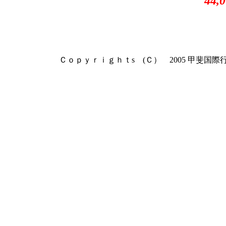
44,
Ｃｏｐｙｒｉｇｈｔs (Ｃ） 2005 甲斐国際行政書士事