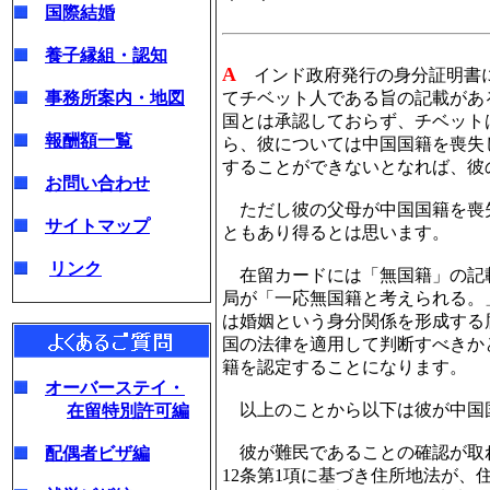
国際結婚
養子縁組・認知
A
インド政府発行の身分証明書には、国籍に
事務所案内・地図
てチベット人である旨の記載があ
国とは承認しておらず、チベット
報酬額一覧
ら、彼については中国国籍を喪失
することができないとなれば、彼
お問い合わせ
ただし彼の父母が中国国籍を喪
サイトマップ
ともあり得るとは思います。
リンク
在留カードには「無国籍」の記
局が「一応無国籍と考えられる。
は婚姻という身分関係を形成する
国の法律を適用して判断すべきか
籍を認定することになります。
オーバーステイ・
以上のことから以下は彼が中国
在留特別許可編
彼が難民であることの確認が取
配偶者ビザ編
12条第1項に基づき住所地法が