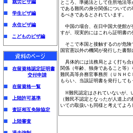
就労ビザ編
ところ、準拠法として住所地法等
である難民の身分関係についての
学生ビザ編
るべきであるとされています。
永住ビザ編
中国の場合、在日中国大使館が
すが、現実的にはこれら証明書の
こどものビザ編
そこで本国と接触するのが危険
国官憲以外の機関が発行した書類
具体的には法務局とよく打ち合
関係（年齢、独身であること等）
在留資格認定証明書
難民高等弁務官事務所（ＵＮＨＣ
交付申請
もらい、当該証明書を発行しても
在留資格一覧
※難民認定はされていないが、
上陸許可基準
（難民不認定となったが人道上の
いての取扱いも同様と考えてよろ
査証相互免除協定
上陸審査
退去強制