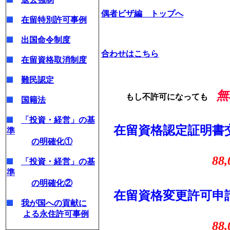
偶者ビザ編 トップへ
在留特別許可事例
出国命令制度
合わせはこちら
在留資格取消制度
難民認定
無
もし不許可になっても
国籍法
「投資・経営」の基
在留資格認定証明
準
の明確化①
88,00
「投資・経営」の基
準
の明確化②
在留資格変更許可
我が国への貢献に
よる永住許可事例
88,00