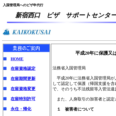
入国管理局へのビザ申代行
新宿西口 ビザ サポートセンタ
平成20年に保護又は帰
HOME
法務省入国管理局
在留資格認定
平成20年に法務省入国管理局が
在留期間更新
して認定して保護（帰国支援を含
在留資格変更
で、そのうち不法残留等入管法違
在留特別許可
また、人身取引の加害者と認定さ
永住・帰化
１ 被害者について