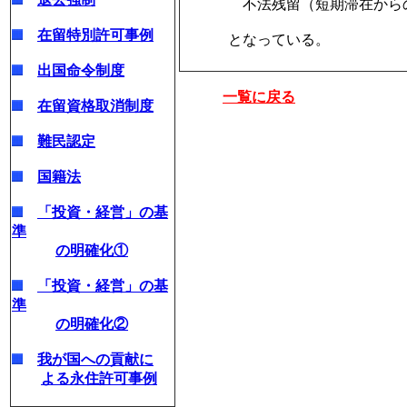
不法残留（短期滞在からの不
在留特別許可事例
となっている。
出国命令制度
一覧に戻る
在留資格取消制度
難民認定
国籍法
「投資・経営」の基
準
の明確化①
「投資・経営」の基
準
の明確化②
我が国への貢献に
よる永住許可事例