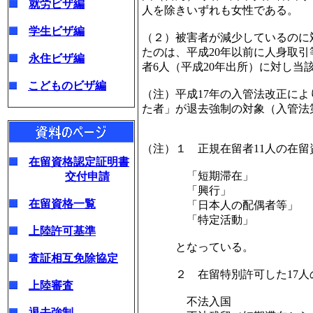
就労ビザ編
人を除きいずれも女性である。
学生ビザ編
（２）被害者が減少しているのに
たのは、平成20年以前に人身取
永住ビザ編
者6人（平成20年出所）に対し当
こどものビザ編
（注）平成17年の入管法改正に
た者」が退去強制の対象（入管法第
（注）１ 正規在留者11人の在
在留資格認定証明書
「短期滞
交付申請
「興行
在留資格一覧
「日本人の配偶
「特定活
上陸許可基準
となっている。
査証相互免除協定
２ 在留特別許可した17人
上陸審査
不法入国
退去強制