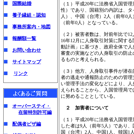
国際結婚
（１）平成20年に法務省入国管理
性）であり、国籍別の内訳は、タイ
養子縁組・認知
人）、中国（台湾）2人（前年0人
（前年0人）となっている。
事務所案内・地図
（２）被害者数は、対前年比で12
報酬額一覧
16年12月に人身取引対策に関す
動計画」に基づき、政府全体で人
お問い合わせ
審査の実施などの人身取引の防止
るものと考えられる。
サイトマップ
（３）他方、人身取引事件が潜在
リンク
者の逃走や通報防止のための管理
い管理手法の変化などにより、人
えられることから、入国管理局で
に努めることとしている。
オーバーステイ・
２ 加害者について
在留特別許可編
（１）平成20年に法務省入国管
配偶者ビザ編
した者は9人（前年5人）であり、
国（台湾）2人、中国1人、韓国1