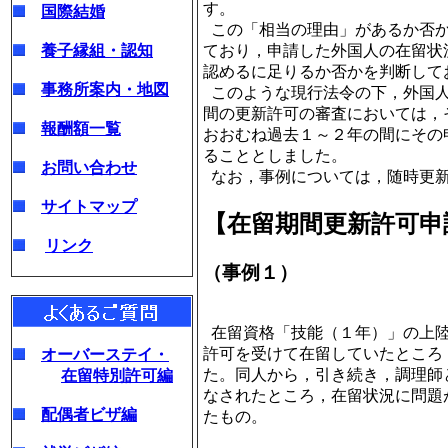
す。
国際結婚
この「相当の理由」があるか否か
養子縁組・認知
ており，申請した外国人の在留状
認めるに足りるか否かを判断して
事務所案内・地図
このような現行法令の下，外国人
間の更新許可の審査においては，
報酬額一覧
おおむね過去１～２年の間にその
ることとしました。
お問い合わせ
なお，事例については，随時更
サイトマップ
【在留期間更新許可申
リンク
（事例１）
在留資格「技能（１年）」の上陸
許可を受けて在留していたところ
オーバーステイ・
た。同人から，引き続き，調理師
在留特別許可編
なされたところ，在留状況に問題
配偶者ビザ編
たもの。