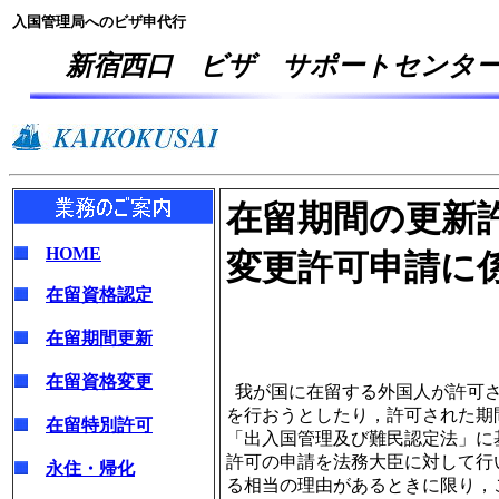
入国管理局へのビザ申代行
新宿西口 ビザ サポートセンタ
在留期間の更新
HOME
変更許可申請に
在留資格認定
在留期間更新
在留資格変更
我が国に在留する外国人が許可さ
を行おうとしたり，許可された期
在留特別許可
「出入国管理及び難民認定法」に
許可の申請を法務大臣に対して行
永住・帰化
る相当の理由があるときに限り，