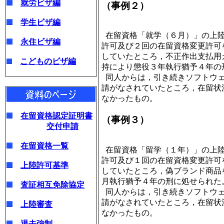
就労ビザ編
（事例２）
学生ビザ編
在留資格「就学（６月）」の上陸
永住ビザ編
許可及び２回の在留資格変更許可
していたところ，不正作出支払用
こどものビザ編
持により懲役３年執行猶予４年の
同人からは，引き続きソフトウェ
請がなされていたところ，在留状
なかったもの。
在留資格認定証明書
（事例３）
交付申請
在留資格一覧
在留資格「留学（１年）」の上陸
許可及び１回の在留資格変更許可
上陸許可基準
していたところ，偽ブランド商品
月執行猶予４年の刑に処せられた
査証相互免除協定
同人からは，引き続きソフトウェ
請がなされていたところ，在留状
上陸審査
なかったもの。
退去強制