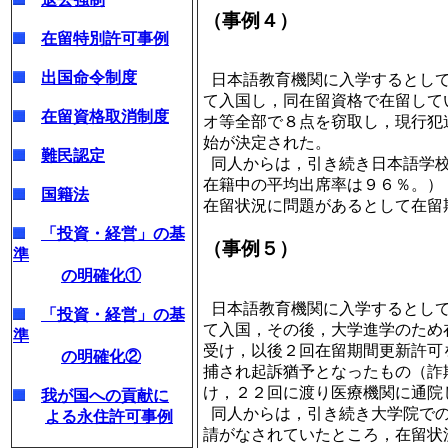
（事例４）
在留特別許可事例
出国命令制度
日本語教育機関に入学するとして
て入国し，同在留資格で在留して
在留資格取消制度
オ等全部で８点を窃取し，現行犯
始が決定された。
難民認定
同人からは，引き続き日本語学校
在籍中の平均出席率は９６％。）
国籍法
在留状況に問題があるとして在留
「投資・経営」の基
（事例５）
準
の明確化①
日本語教育機関に入学するとして
「投資・経営」の基
て入国，その後，大学進学のため
準
受け，以後２回在留期間更新許可
の明確化②
捕され起訴猶予となったもの（詐
け，２２回に渡り医療機関に通院
我が国への貢献に
同人からは，引き続き大学院での
よる永住許可事例
請がなされていたところ，在留状