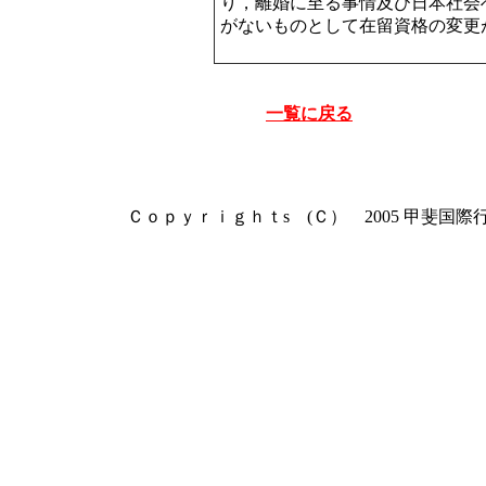
り，離婚に至る事情及び日本社会
がないものとして在留資格の変更
一覧に戻る
Ｃｏｐｙｒｉｇｈｔs (Ｃ） 2005 甲斐国際行政書士事