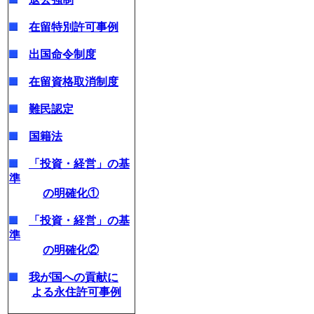
在留特別許可事例
出国命令制度
在留資格取消制度
難民認定
国籍法
「投資・経営」の基
準
の明確化①
「投資・経営」の基
準
の明確化②
我が国への貢献に
よる永住許可事例