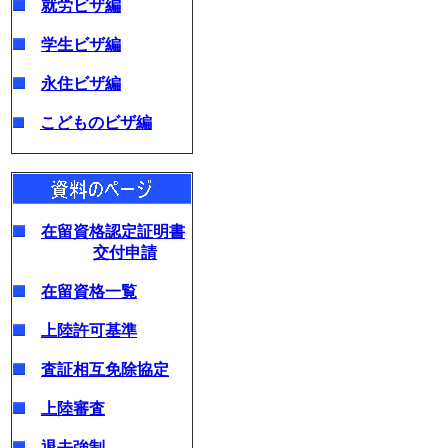
就労ビザ編
学生ビザ編
永住ビザ編
こどものビザ編
在留資格認定証明書
交付申請
在留資格一覧
上陸許可基準
査証相互免除協定
上陸審査
退去強制