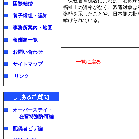
保健省関係者によれば、応募が
国際結婚
福祉士の資格がなく、派遣対象は
姿勢を示したことや、日本側の批
養子縁組・認知
挙げられている。
事務所案内・地図
報酬額一覧
お問い合わせ
一覧に戻る
サイトマップ
リンク
オーバーステイ・
在留特別許可編
配偶者ビザ編