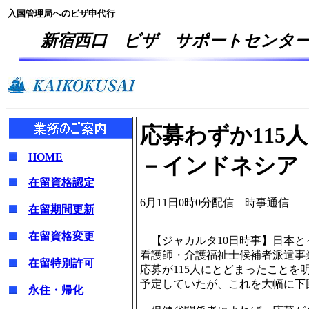
入国管理局へのビザ申代行
新宿西口 ビザ サポートセンタ
応募わずか115
HOME
－インドネシア
在留資格認定
6月11日0時0分配信 時事通信
在留期間更新
在留資格変更
【ジャカルタ10日時事】日本と
看護師・介護福祉士候補者派遣事
在留特別許可
応募が115人にとどまったことを明
予定していたが、これを大幅に下
永住・帰化